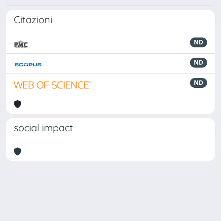
Citazioni
ND
ND
ND
social impact