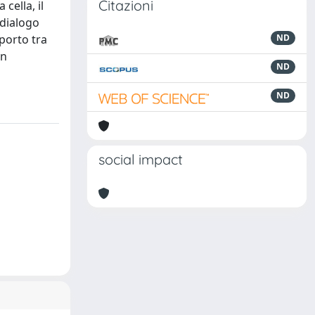
Citazioni
cella, il
 dialogo
pporto tra
ND
un
ND
ND
social impact