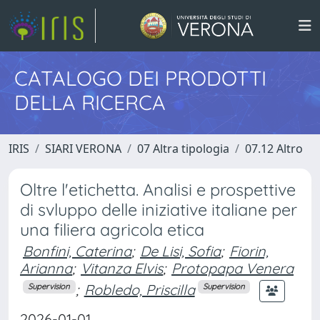
CATALOGO DEI PRODOTTI
DELLA RICERCA
IRIS
SIARI VERONA
07 Altra tipologia
07.12 Altro
Oltre l'etichetta. Analisi e prospettive
di svluppo delle iniziative italiane per
una filiera agricola etica
Bonfini, Caterina
;
De Lisi, Sofia
;
Fiorin,
Arianna
;
Vitanza Elvis
;
Protopapa Venera
;
Robledo, Priscilla
Supervision
Supervision
2026-01-01