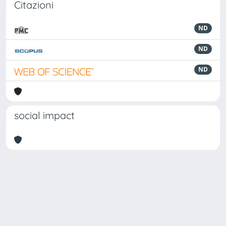
Citazioni
ND
ND
ND
social impact
Powered by
IRIS
-
about IRIS
-