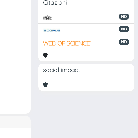
Citazioni
ND
ND
ND
social impact