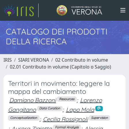
CATALOGO DEI PRODOTTI
DELLA RICERCA
IRIS
SIARI VERONA
02 Contributo in volume
02.01 Contributo in volume (Capitolo o Saggio)
Territori in movimento: leggere la
mappa del cambiamento
Damiano Bazzoni
;
Lorenzo
Resources
Gangitano
;
Lapo Mola
Data Curation
;
Cecilia Rossignoli
Conceptualization
Supervision
;
Aurora Zigiotto
;
Alessia
Formal Analysis