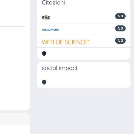
Citazioni
ND
ND
ND
social impact