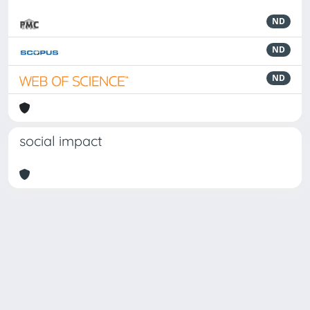
ND
ND
ND
social impact
Powered by
IRIS
-
about IRIS
-
Utilizzo dei cookie
-
Privacy
Copyright © 2026