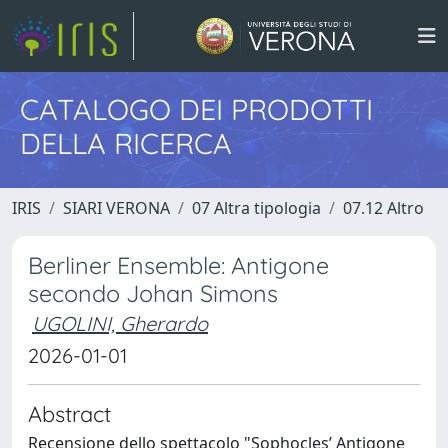
CATALOGO DEI PRODOTTI
DELLA RICERCA
IRIS
SIARI VERONA
07 Altra tipologia
07.12 Altro
Berliner Ensemble: Antigone
secondo Johan Simons
UGOLINI, Gherardo
2026-01-01
Abstract
Recensione dello spettacolo "Sophocles’ Antigone