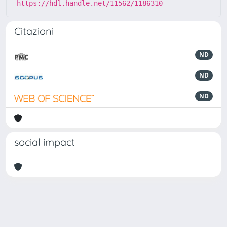
https://hdl.handle.net/11562/1186310
Citazioni
ND
ND
ND
social impact