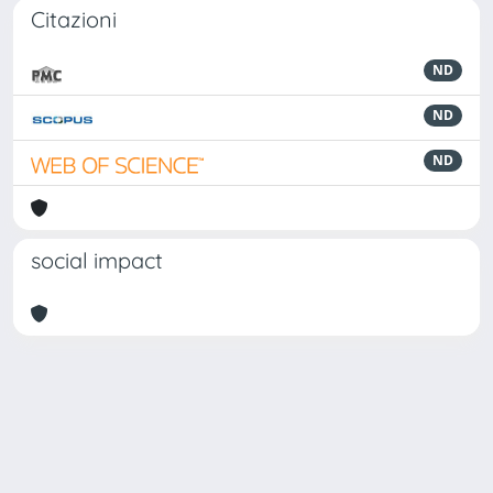
Citazioni
ND
ND
ND
social impact