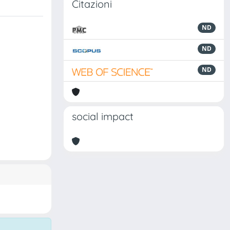
Citazioni
ND
ND
ND
social impact