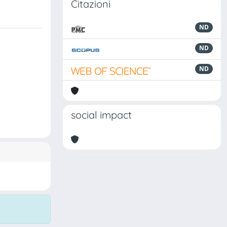
Citazioni
ND
ND
ND
social impact