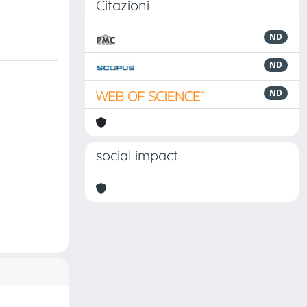
Citazioni
ND
ND
ND
social impact