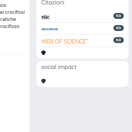
Citazioni
nza
i crocifissi
ND
pratiche
rocifisso
ND
ND
social impact