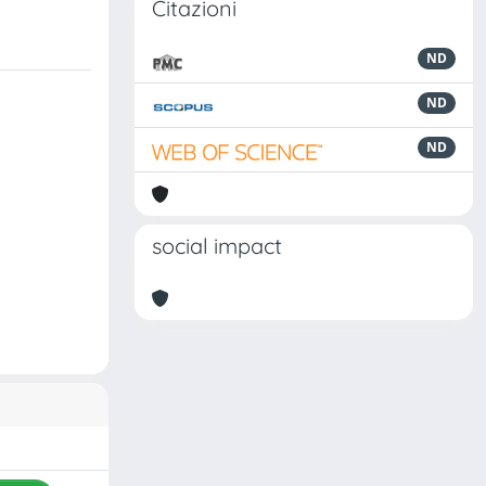
Citazioni
ND
ND
ND
social impact