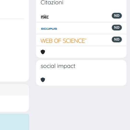
Citazioni
ND
ND
ND
social impact