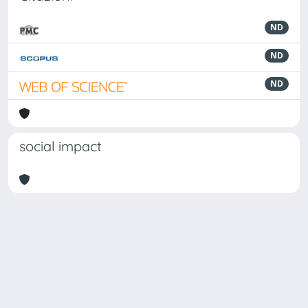
ND
ND
ND
social impact
Powered by
IRIS
-
about IRIS
-