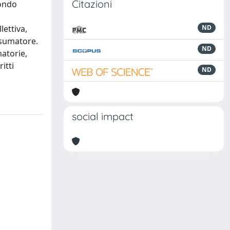
Citazioni
condo
lettiva,
ND
onsumatore.
ND
natorie,
itti
ND
social impact