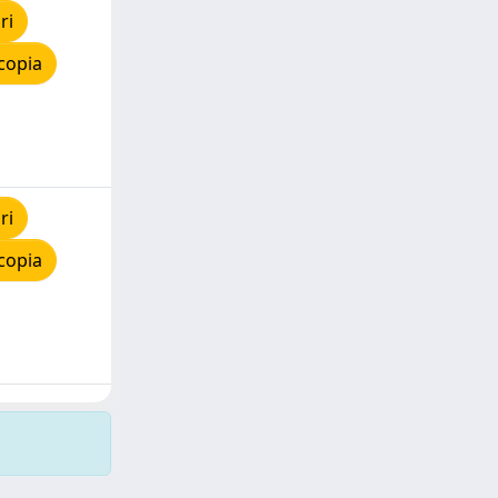
ri
copia
ri
copia