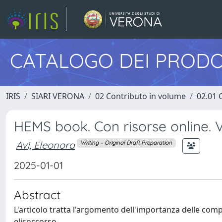
CATALOGO DEI PRODO
IRIS
SIARI VERONA
02 Contributo in volume
02.01 
HEMS book. Con risorse online. V
Avi, Eleonora
Writing – Original Draft Preparation
2025-01-01
Abstract
L'articolo tratta l'argomento dell'importanza delle co
elisoccorso