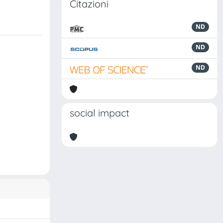
Citazioni
ND
ND
ND
social impact