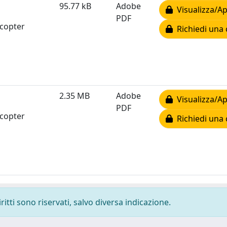
95.77 kB
Adobe
Visualizza/Ap
PDF
icopter
Richiedi una 
2.35 MB
Adobe
Visualizza/Ap
PDF
icopter
Richiedi una 
ritti sono riservati, salvo diversa indicazione.