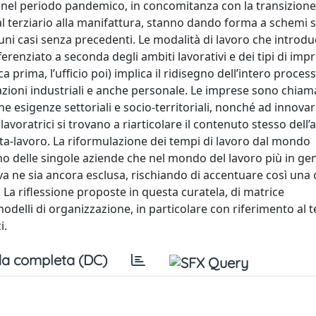
i nel periodo pandemico, in concomitanza con la transizione 
al terziario alla manifattura, stanno dando forma a schemi 
lcuni casi senza precedenti. Le modalità di lavoro che intro
enziato a seconda degli ambiti lavorativi e dei tipi di impr
a prima, l’ufficio poi) implica il ridisegno dell’intero proces
elazioni industriali e anche personale. Le imprese sono chiam
 esigenze settoriali e socio-territoriali, nonché ad innovar
e lavoratrici si trovano a riarticolare il contenuto stesso del
 vita-lavoro. La riformulazione dei tempi di lavoro dal mondo
terno delle singole aziende che nel mondo del lavoro più in ge
a ne sia ancora esclusa, rischiando di accentuare così una 
 La riflessione proposte in questa curatela, di matrice
 modelli di organizzazione, in particolare con riferimento al 
i.
a completa (DC)