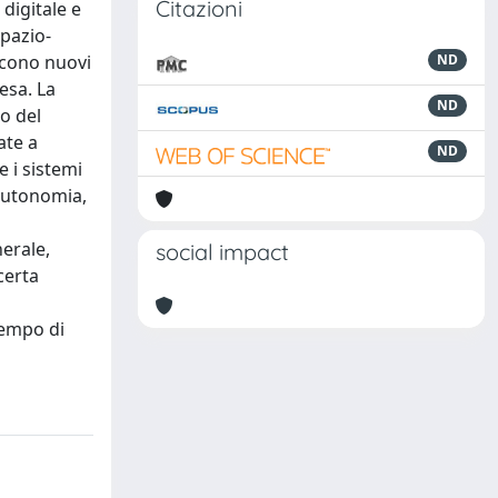
Citazioni
digitale e
spazio-
ducono nuovi
ND
esa. La
ND
so del
ate a
ND
e i sistemi
l’autonomia,
nerale,
social impact
certa
tempo di