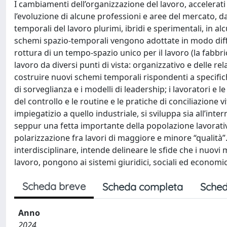
I cambiamenti dell’organizzazione del lavoro, accelerat
l’evoluzione di alcune professioni e aree del mercato, d
temporali del lavoro plurimi, ibridi e sperimentali, in a
schemi spazio-temporali vengono adottate in modo differ
rottura di un tempo-spazio unico per il lavoro (la fabbric
lavoro da diversi punti di vista: organizzativo e delle r
costruire nuovi schemi temporali rispondenti a specifiche
di sorveglianza e i modelli di leadership; i lavoratori e l
del controllo e le routine e le pratiche di conciliazione
impiegatizio a quello industriale, si sviluppa sia all’in
seppur una fetta importante della popolazione lavorativ
polarizzazione fra lavori di maggiore e minore “qualità”.
interdisciplinare, intende delineare le sfide che i nuovi
lavoro, pongono ai sistemi giuridici, sociali ed economic
Scheda breve
Scheda completa
Sched
Anno
2024