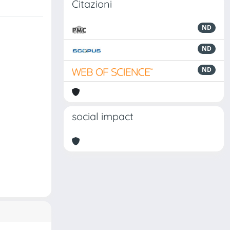
Citazioni
ND
ND
ND
social impact