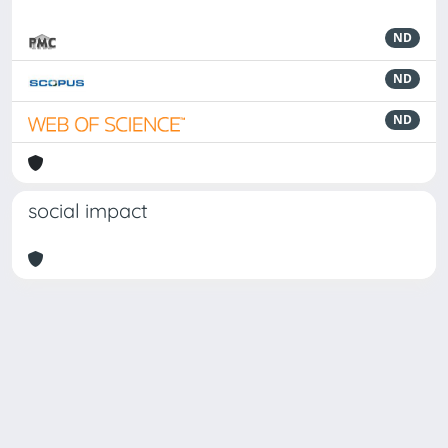
ND
ND
ND
social impact
Powered by
IRIS
-
about IRIS
-