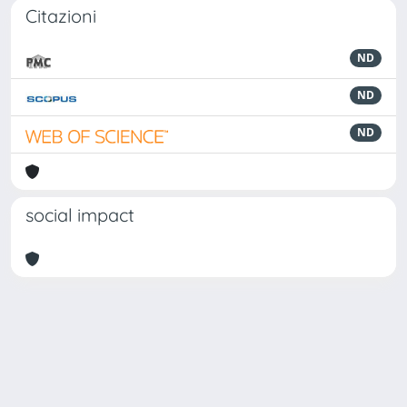
Citazioni
ND
ND
ND
social impact