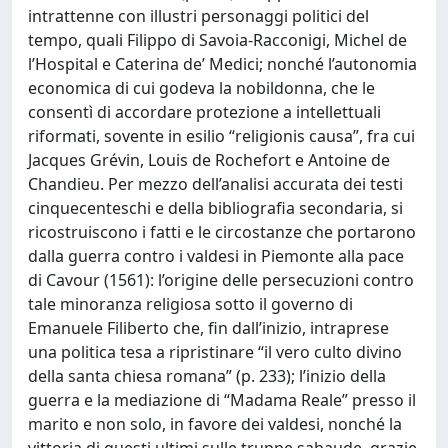
intrattenne con illustri personaggi politici del
tempo, quali Filippo di Savoia-Racconigi, Michel de
l’Hospital e Caterina de’ Medici; nonché l’autonomia
economica di cui godeva la nobildonna, che le
consentì di accordare protezione a intellettuali
riformati, sovente in esilio “religionis causa”, fra cui
Jacques Grévin, Louis de Rochefort e Antoine de
Chandieu. Per mezzo dell’analisi accurata dei testi
cinquecenteschi e della bibliografia secondaria, si
ricostruiscono i fatti e le circostanze che portarono
dalla guerra contro i valdesi in Piemonte alla pace
di Cavour (1561): l’origine delle persecuzioni contro
tale minoranza religiosa sotto il governo di
Emanuele Filiberto che, fin dall’inizio, intraprese
una politica tesa a ripristinare “il vero culto divino
della santa chiesa romana” (p. 233); l’inizio della
guerra e la mediazione di “Madama Reale” presso il
marito e non solo, in favore dei valdesi, nonché la
vittoria di questi ultimi sulle truppe sabaude, grazie