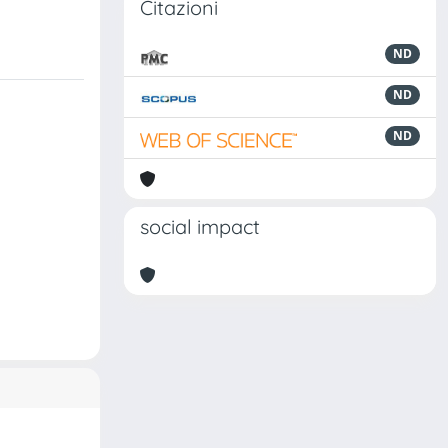
Citazioni
ND
ND
ND
social impact