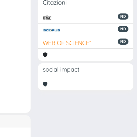
Citazioni
ND
ND
ND
social impact