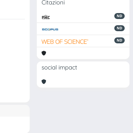
Citazioni
ND
ND
ND
social impact