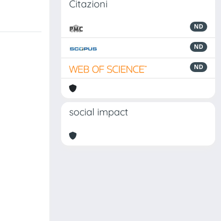
Citazioni
ND
ND
ND
social impact