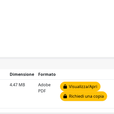
Dimensione
Formato
4.47 MB
Adobe
Visualizza/Apri
PDF
Richiedi una copia