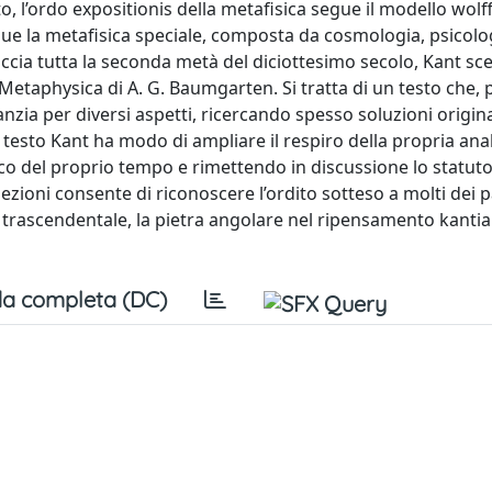
 l’ordo expositionis della metafisica segue il modello wolff
egue la metafisica speciale, composta da cosmologia, psicolo
accia tutta la seconda metà del diciottesimo secolo, Kant sce
Metaphysica di A. G. Baumgarten. Si tratta di un testo che, 
ia per diversi aspetti, ricercando spesso soluzioni original
esto Kant ha modo di ampliare il respiro della propria anali
ico del proprio tempo e rimettendo in discussione lo statut
 lezioni consente di riconoscere l’ordito sotteso a molti dei 
 trascendentale, la pietra angolare nel ripensamento kantia
a completa (DC)