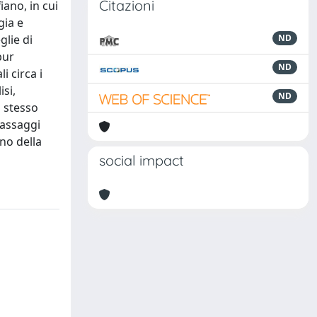
Citazioni
iano, in cui
gia e
glie di
ND
pur
ND
i circa i
si,
ND
o stesso
passaggi
no della
social impact