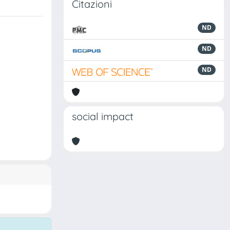
Citazioni
ND
ND
ND
social impact