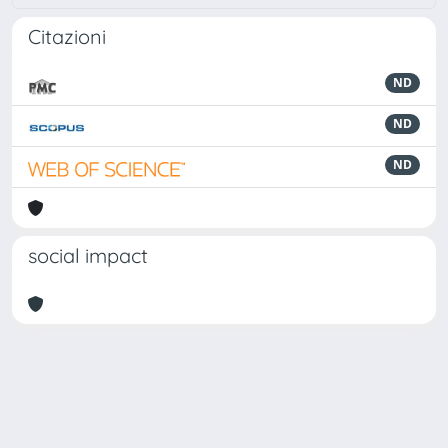
Citazioni
ND
ND
ND
social impact