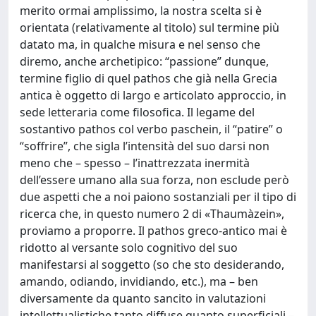
merito ormai amplissimo, la nostra scelta si è
orientata (relativamente al titolo) sul termine più
datato ma, in qualche misura e nel senso che
diremo, anche archetipico: “passione” dunque,
termine figlio di quel pathos che già nella Grecia
antica è oggetto di largo e articolato approccio, in
sede letteraria come filosofica. Il legame del
sostantivo pathos col verbo paschein, il “patire” o
“soffrire”, che sigla l’intensità del suo darsi non
meno che – spesso – l’inattrezzata inermità
dell’essere umano alla sua forza, non esclude però
due aspetti che a noi paiono sostanziali per il tipo di
ricerca che, in questo numero 2 di «Thaumàzein»,
proviamo a proporre. Il pathos greco-antico mai è
ridotto al versante solo cognitivo del suo
manifestarsi al soggetto (so che sto desiderando,
amando, odiando, invidiando, etc.), ma – ben
diversamente da quanto sancito in valutazioni
intellettualistiche tanto diffuse quanto superficiali –