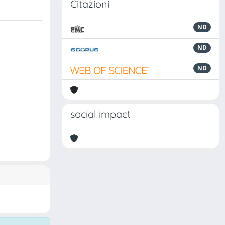
Citazioni
ND
ND
ND
social impact