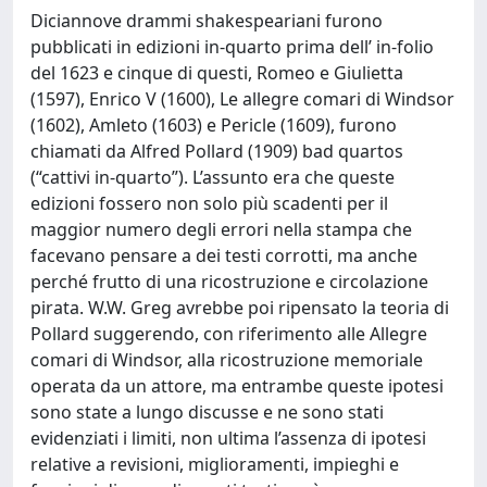
Diciannove drammi shakespeariani furono
pubblicati in edizioni in-quarto prima dell’ in-folio
del 1623 e cinque di questi, Romeo e Giulietta
(1597), Enrico V (1600), Le allegre comari di Windsor
(1602), Amleto (1603) e Pericle (1609), furono
chiamati da Alfred Pollard (1909) bad quartos
(“cattivi in-quarto”). L’assunto era che queste
edizioni fossero non solo più scadenti per il
maggior numero degli errori nella stampa che
facevano pensare a dei testi corrotti, ma anche
perché frutto di una ricostruzione e circolazione
pirata. W.W. Greg avrebbe poi ripensato la teoria di
Pollard suggerendo, con riferimento alle Allegre
comari di Windsor, alla ricostruzione memoriale
operata da un attore, ma entrambe queste ipotesi
sono state a lungo discusse e ne sono stati
evidenziati i limiti, non ultima l’assenza di ipotesi
relative a revisioni, miglioramenti, impieghi e