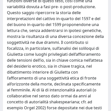
funzioni diverse di questi testi, così come una
variabilità dovuta a fasi pre- o post-produzione.
Questo saggio ripercorre la storia delle
interpretazioni del cattivo in-quarto del 1597 e del
del buono in-quarto del 1599 proponendone una
lettura che, senza addentrarsi in ipotesi genetiche,
mostra la risultanza di una diversa concezione della
soggettività ne due drammi. Il contirbuto si
focalizza, in particolare, sull’analisi dei soliloqui di
Giulietta come luoghi privilegiati dell’affioramento
delle tensioni dell’io, sia in chiave comica nell’attesa
del desiderio erotico, sia in chiave tragica, nel
dibattimento interiore di Giulietta con
l’affioramento di una soggettività etica di fronte
all’orizzonte della morte, declinata specificamente
al femminile. Al di là di intenzionalità autoriali (o
collaborative nel senso dato ormai da anni al
concetto di autorialità shakespeariana; cfr. ad
esempio Orgel 2002) forse depositate nei due testi