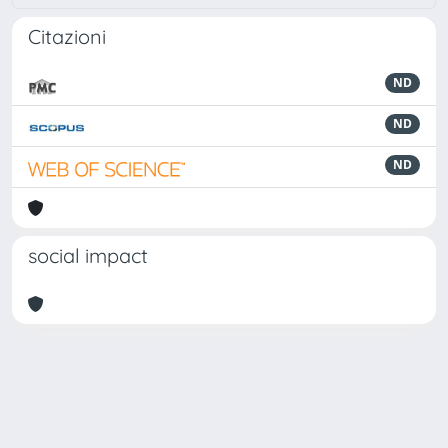
Citazioni
ND
ND
ND
social impact