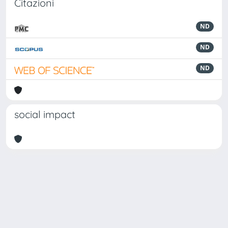
Citazioni
ND
ND
ND
social impact
Powered by
IRIS
-
about IRIS
-