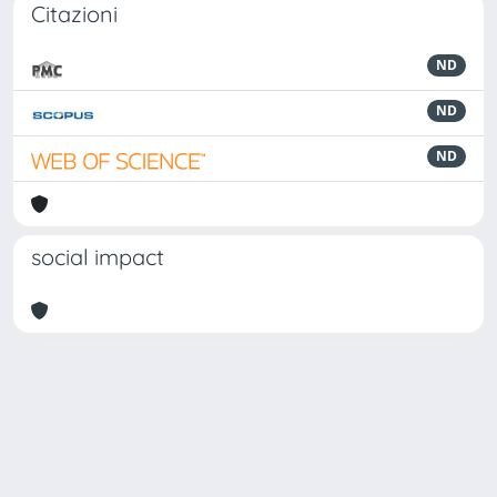
Citazioni
ND
ND
ND
social impact
Powered by
IRIS
-
about IRIS
-