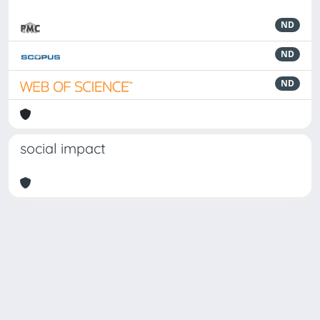
ND
ND
ND
social impact
Powered by
IRIS
-
about IRIS
-
Utilizzo dei cookie
-
Privacy
Copyright © 2026