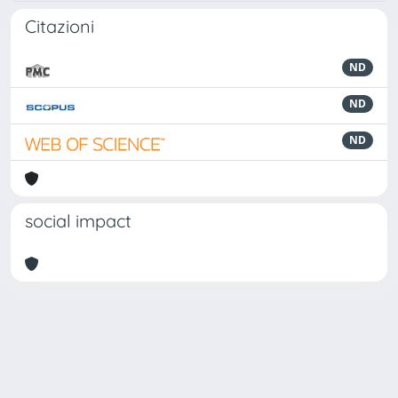
Citazioni
ND
ND
ND
social impact