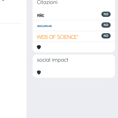
Citazioni
ND
ND
ND
social impact