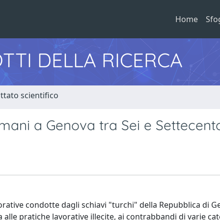
Home
Sfo
TTI DELLA RICERCA
tato scientifico
lmani a Genova tra Sei e Settecent
orative condotte dagli schiavi "turchi" della Repubblica di G
alle pratiche lavorative illecite, ai contrabbandi di varie ca