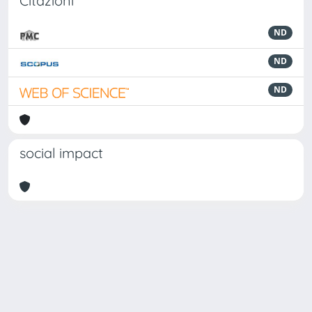
Citazioni
ND
ND
ND
social impact
Powered by
IRIS
-
about IRIS
-