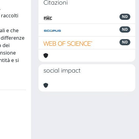
Citazioni
.
raccolti
ND
ND
ali e che
 differenze
ND
o dei
ensione
tità e si
social impact