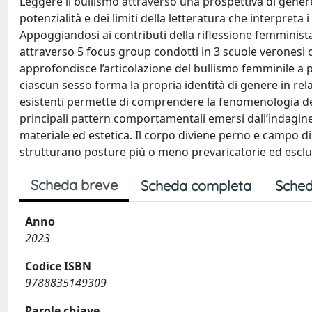
Leggere il bullismo attraverso una prospettiva di gener
potenzialità e dei limiti della letteratura che interpret
Appoggiandosi ai contributi della riflessione femminista
attraverso 5 focus group condotti in 3 scuole veronesi c
approfondisce l’articolazione del bullismo femminile a pa
ciascun sesso forma la propria identità di genere in rela
esistenti permette di comprendere la fenomenologia del
principali pattern comportamentali emersi dall’indagine
materiale ed estetica. Il corpo diviene perno e campo di 
strutturano posture più o meno prevaricatorie ed esclud
Scheda breve
Scheda completa
Sched
Anno
2023
Codice ISBN
9788835149309
Parole chiave