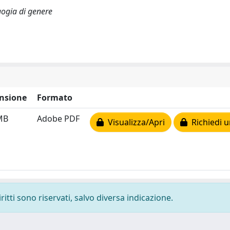
gogia di genere
nsione
Formato
MB
Adobe PDF
Visualizza/Apri
Richiedi u
ritti sono riservati, salvo diversa indicazione.