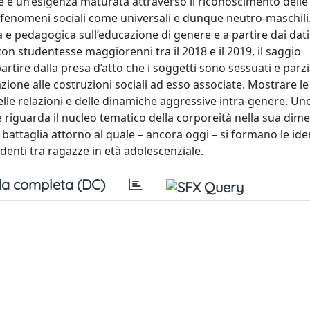
e è un’esigenza maturata attraverso il riconoscimento delle
a i fenomeni sociali come universali e dunque neutro-maschili
 e pedagogica sull’educazione di genere e a partire dai dati 
on studentesse maggiorenni tra il 2018 e il 2019, il saggio
rtire dalla presa d’atto che i soggetti sono sessuati e parzi
zione alle costruzioni sociali ad esso associate. Mostrare le
le relazioni e delle dinamiche aggressive intra-genere. Un
 riguarda il nucleo tematico della corporeità nella sua dim
battaglia attorno al quale – ancora oggi – si formano le iden
enti tra ragazze in età adolescenziale.
a completa (DC)