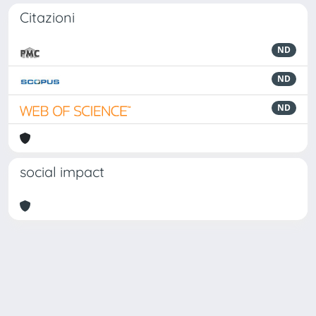
Citazioni
ND
ND
ND
social impact