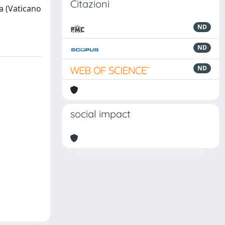
Citazioni
na (Vaticano
ND
ND
ND
social impact