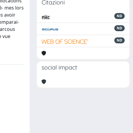
llocations
Citazioni
è- mes lors
s avoir
ND
comparai-
ND
parcous
e vue
ND
social impact