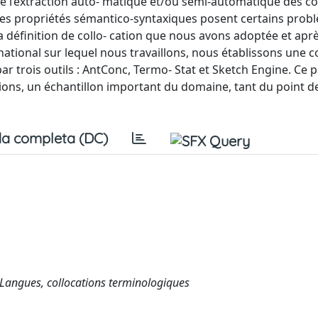
 l’extraction auto- matique et/ou semi-automatique des co
es propriétés sémantico-syntaxiques posent certains probl
a définition de collo- cation que nous avons adoptée et aprè
national sur lequel nous travaillons, nous établissons une 
ar trois outils : AntConc, Termo- Stat et Sketch Engine. Ce 
ions, un échantillon important du domaine, tant du point d
a completa (DC)
Langues, collocations terminologiques