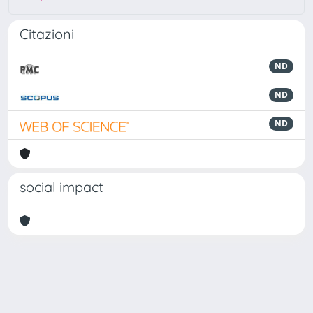
Citazioni
ND
ND
ND
social impact