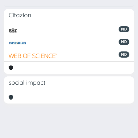
Citazioni
ND
ND
ND
social impact