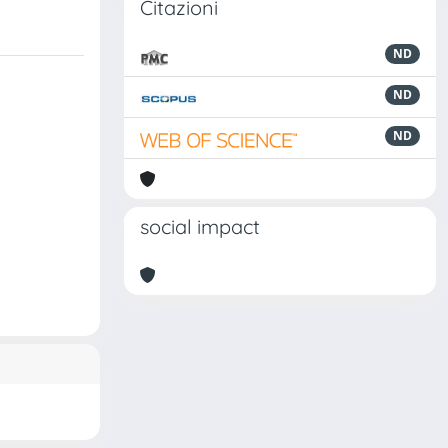
Citazioni
ND
ND
ND
social impact