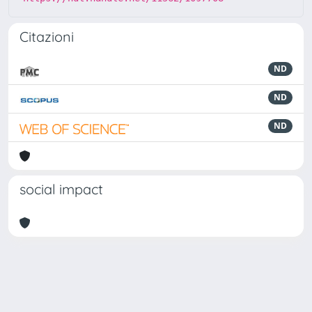
Citazioni
ND
ND
ND
social impact