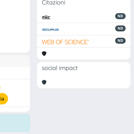
Citazioni
ND
ND
ND
social impact
ia